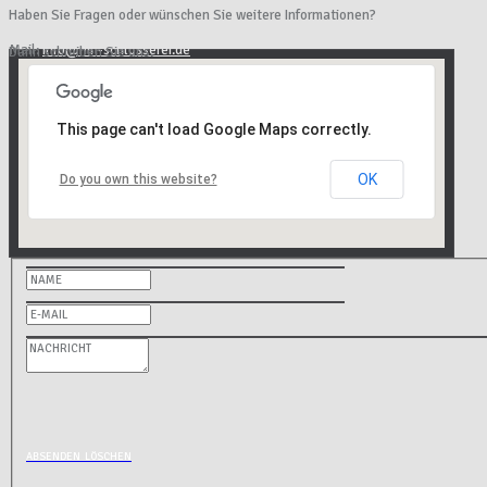
Haben Sie Fragen oder wünschen Sie weitere Informationen?
Mail:
info@mh-schlosserei.de
Dann schreiben Sie uns.
This page can't load Google Maps correctly.
OK
Do you own this website?
ABSENDEN
LÖSCHEN